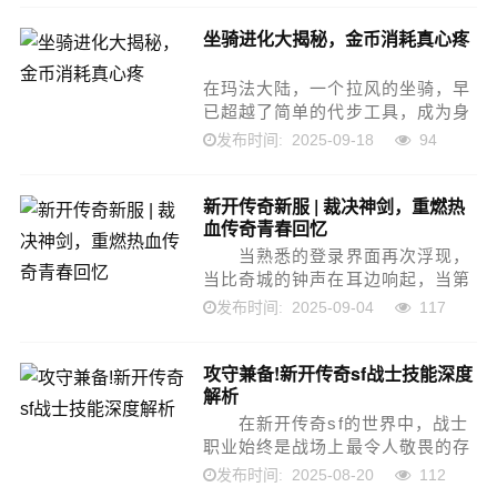
延续了刀刀切割、满地神装的经
坐骑进化大揭秘，金币消耗真心疼
典...
在玛法大陆，一个拉风的坐骑，早
已超越了简单的代步工具，成为身
份、实力与土豪程度的终极象征。
2025-09-18
94
发布时间:
从最初的新手小马，到威风凛凛的
烈焰战马、圣洁白虎，再到传说中
新开传奇新服 | 裁决神剑，重燃热
的雷电麒麟、深渊魔龙...
血传奇青春回忆
当熟悉的登录界面再次浮现，
当比奇城的钟声在耳边响起，当第
一把裁决神剑在背包中闪耀光芒，
2025-09-04
117
发布时间:
那一刻，仿佛时光倒流，青春重回
指尖。新开传奇新服的开启，不仅
攻守兼备!新开传奇sf战士技能深度
是一次游戏的重启，更是一...
解析
在新开传奇sf的世界中，战士
职业始终是战场上最令人敬畏的存
在之一。他不像法师那样远程爆
2025-08-20
112
发布时间:
发，也不似道士那般辅助续航，但