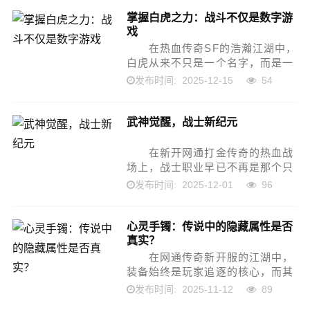
的，正是那套由你亲手锻造的专属
掌握白虎之力：战斗不仅是数字游
时装。不同于传统认知...
戏
在热血传奇SF的浩瀚江湖中，
白虎从来不只是一个名字，而是一
种象征——力量、威严、不屈与觉
2025-12-15
54
发布时间:
醒。无数初入江湖的少年曾仰望白
虎山庄的云雾山门，心怀敬畏又满
武神觉醒，战士新纪元
是迷茫...
在新开网通打金传奇的热血战
场上，战士职业早已不再是那个只
知冲锋、依赖装备硬抗的“铁疙
2025-12-01
96
发布时间:
瘩”。随着“武神”觉醒系统的全面上
线，战士蜕变为攻防一体...
心灵手镯：传说中的隐藏属性是否
真实？
在网通传奇新开服的江湖中，
装备始终是玩家追逐的核心，而其
中最引人遐想的，莫过于那些传闻
2025-11-12
89
发布时间:
带有“隐藏属性”的稀有饰品。近年