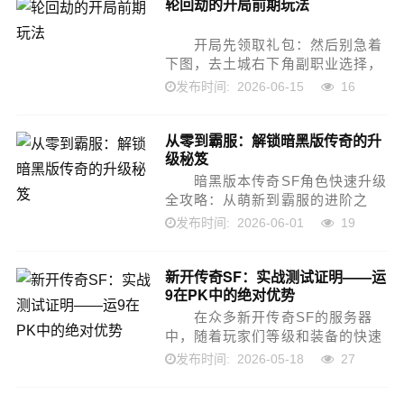
轮回劫的开局前期玩法
号使者、时装铭刻NPC...
开局先领取礼包：然后别急着
下图，去土城右下角副职业选择，
选择第一个御兽师，可以多召唤一
2026-06-15
16
发布时间:
个宝宝(任何消费的玩家，开局最
好都选御兽，后面可以更换不用担
从零到霸服：解锁暗黑版传奇的升
心)。 然后可以去右下...
级秘笈
暗黑版本传奇SF角色快速升级
全攻略：从萌新到霸服的进阶之
路 在暗黑版本的传奇私服中，
2026-06-01
19
发布时间:
由于加入了暗黑风的复杂装备词条
与高难度的怪物机制，玩家的开荒
新开传奇SF：实战测试证明——运
节奏与传统复古服有...
9在PK中的绝对优势
在众多新开传奇SF的服务器
中，随着玩家们等级和装备的快速
提升，“幸运9套”(简称运9)再次成
2026-05-18
27
发布时间:
为了所有战士玩家梦寐以求的终极
目标。很多人觉得运9只是刷怪效