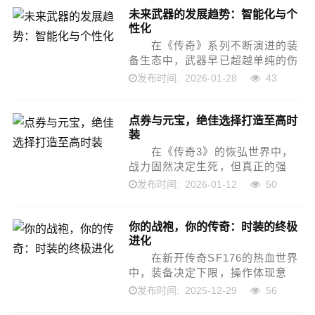
未来武器的发展趋势：智能化与个
锤百炼的实用小技巧。...
性化
在《传奇》系列不断演进的装
备生态中，武器早已超越单纯的伤
害工具，成为职业定位、战斗风格
2026-01-28
43
发布时间:
乃至世界观叙事的延伸。而在近期
多个版本与衍生作品中，一股阴冷
点券与元宝，绝佳选择打造至高时
而强大的力量正悄...
装
在《传奇3》的恢弘世界中，
战力固然决定生死，但真正的强
者，早已超越了单纯的数值较量。
2026-01-12
50
发布时间:
他们行走于沙城之巅、祖玛神殿之
侧，周身流光溢彩，衣袂翻飞如云
你的战袍，你的传奇：时装的终极
霞织就——那...
进化
在新开传奇SF176的热血世界
中，装备决定下限，操作体现意
识，而真正让你在千人战场中脱颖
2025-12-29
56
发布时间:
而出、兼具视觉震撼与实战压制力