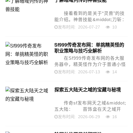
接着看到的是关于“灵兽”的技
能介绍。神兽技能&middot;刀斩：
天灵麒麟兽：打怪掉血5万。炽热
2026-07-27
10
发布时间:
火鸟兽：打怪掉血8万。熊猫食铁
兽：打怪掉血10。雷电飞虎兽：打
Sf999传奇发布网：单挑精英怪的
怪掉血20。...
职业策略与技巧全解析
在Sf999传奇发布网的各大服
务器中，精英怪作为介于普通小怪
与世界BOSS之间的特殊存在，不
2026-07-13
14
发布时间:
仅是散人玩家获取沃玛、祖玛级装
备及高级技能书的核心宝库，更是
探索五大陆天之域的宝藏与秘境
检验个人操作与装备...
传奇sf发布网天之域&middot;
五大陆： 首饰盒在天之域开
启，旧日之所需要解封、里面有一
2026-06-29
16
发布时间:
只怪物(可以爆太阳卷轴、光环等
之内的装备)。城内几个NPC有称