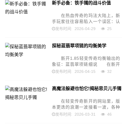
新手必备：铁手镯的战斗价值
率高，...
在热血传奇的玛法大陆上，新
手玩家往往容易陷入一个误区：认
为只有高级的圣战、法神套装才是
2026-04-29
25
发布时间:
战斗力的唯一来源，而忽略了那些
看似不起眼的低级装备。事实上，
探秘蓝翡翠项链的均衡美学
作为3级即可佩戴的...
新开1.85轻变传奇均衡输出的
象征：蓝翡翠项链细说 在新开
1.85轻变传奇的宏大世界里，装备
2026-04-15
32
发布时间:
的更迭往往只在朝夕之间。随着版
本的推进，各种光怪陆离的特效和
高魔法躲避也怕它!揭秘思贝儿手镯
数值膨胀的终极神...
在轻变传奇新开的网站里，版
本更迭的浪潮一波接着一波，各种
炫酷的终极套装让人眼花缭乱。然
2026-03-31
46
发布时间:
而，在那些光怪陆离的特效背后，
总有一些经典的机制在悄然生效。