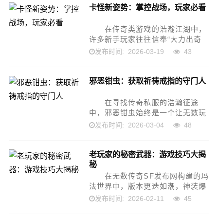
卡怪新姿势：掌控战场，玩家必看
对于法师玩家而言，最...
在传奇类游戏的浩瀚江湖中，
许多新手玩家往往信奉“大力出奇
迹”，认为只要装备够好、药水够
2026-03-19
43
发布时间:
多，就能一路平推所有怪物。然
而，随着游戏版本的迭代和怪物强
邪恶钳虫：获取祈祷戒指的守门人
度的提升，这...
在寻找传奇私服的浩瀚征途
中，邪恶钳虫始终是一个让无数玩
家既爱又恨的名字，尤其是对于那
2026-03-04
48
发布时间:
些渴望获得“祈祷戒指”的法师和道
士而言，这只盘踞在蜈蚣洞深处的
老玩家的秘密武器：游戏技巧大揭
变异巨...
秘
在无数传奇SF发布网构建的玛
法世界中，版本更迭如潮，神装爆
率日新月异，但真正让老玩家屹立
2026-02-11
45
发布时间:
不倒的，往往不是一身红光闪闪的
装备，而是那些口耳相传、历经千