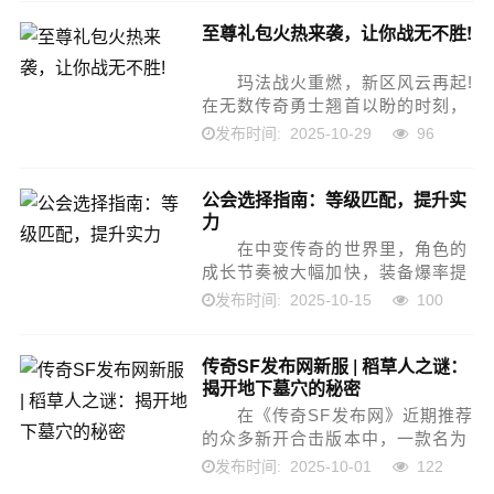
来，一款名为“心灵手镯”的...
至尊礼包火热来袭，让你战无不胜!
玛法战火重燃，新区风云再起!
在无数传奇勇士翘首以盼的时刻，
一场前所未有的力量风暴正席卷而
2025-10-29
96
发布时间:
来——至尊礼包正式上线，强势登
陆各大新开传奇版本!这不仅是一份
公会选择指南：等级匹配，提升实
简单...
力
在中变传奇的世界里，角色的
成长节奏被大幅加快，装备爆率提
升，技能威力增强，战斗的激烈程
2025-10-15
100
发布时间:
度远超经典版本。在这样的环境
下，个人的战斗力固然重要，但能
传奇SF发布网新服 | 稻草人之谜：
否快速融入一个合适的公会...
揭开地下墓穴的秘密
在《传奇SF发布网》近期推荐
的众多新开合击版本中，一款名为
“暗影纪元&middot;高爆复古版”的
2025-10-01
122
发布时间:
新服悄然上线。这片玛法大陆不仅