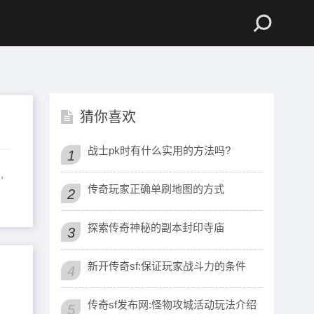
猜你喜欢
战士pk时有什么实用的方法吗?
1
,
传奇玩家正确单刷地图的方式
2
探索传奇神秘的副本封印寺庙
3
新开传奇sf:保证玩家战斗力的条件
4
传奇sf发布网:怪物攻城活动玩法介绍
5
，