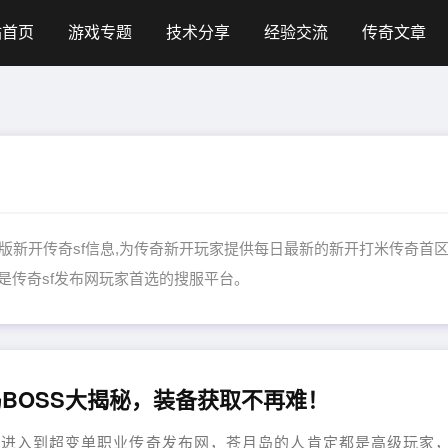
站首页
游戏专题
技术分享
经验交流
传奇文章
更新大量正版新开传奇sf信息,为传奇新开玩家提供每日最新的新开打米传奇首区
 是传奇sf发布网玩家首选的搜服平台。
BOSS大揭秘，装备获取不再难！
够进入到超变单职业传奇发布网，苍月岛的人肯定都是高级玩家