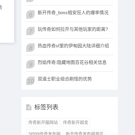
情
新开传奇_boss柤安狂人的爆率情况
6
玩传奇如何拉开与其他玩家的距离?
7
热血传奇sf里的伊甸园大陆详细介绍
8
烈焰传奇:隐藏地图百花谷相关信息
9
双道士职业组合刷怪的优势
10
标签列表
传奇新开服网站
传奇新开超变
Sf999传奇发布网
新开传奇发布网首区