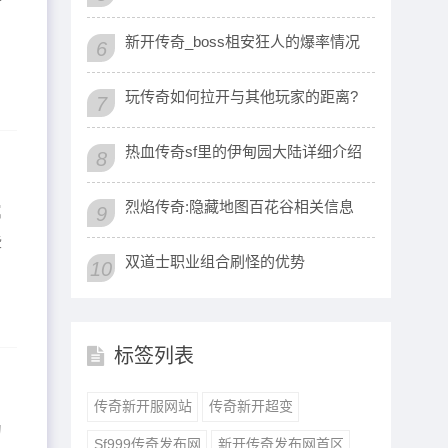
新开传奇_boss柤安狂人的爆率情况
6
玩传奇如何拉开与其他玩家的距离?
7
热血传奇sf里的伊甸园大陆详细介绍
8
烈焰传奇:隐藏地图百花谷相关信息
属
9
些
双道士职业组合刷怪的优势
10
标签列表
传奇新开服网站
传奇新开超变
为
Sf999传奇发布网
新开传奇发布网首区