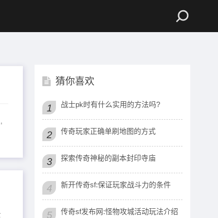
猜你喜欢
战士pk时有什么实用的方法吗?
1
,
传奇玩家正确单刷地图的方式
2
探索传奇神秘的副本封印寺庙
3
新开传奇sf:保证玩家战斗力的条件
4
传奇sf发布网:怪物攻城活动玩法介绍
5
这