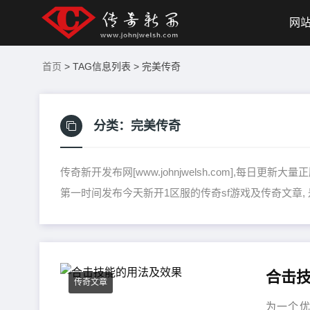
网
首页
> TAG信息列表 > 完美传奇
分类：
完美传奇
传奇新开发布网[www.johnjwelsh.com],每日
第一时间发布今天新开1区服的传奇sf游戏及传奇文章,
合击
传奇文章
为一个