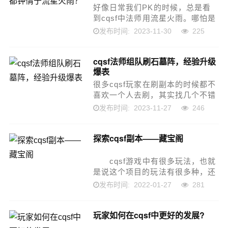
好像日常我们PK的时候，总是看
到cqsf中法师用流星火雨。哪怕是
日常攻沙，进入到页面中，全屏幕
2023-11-30
225
发布时间:
都是流星火雨这样的一个技能，法
师真的超级爱用这个技能。实际上
cqsf法师组队刷石墓阵，经验升级
法师的技能不少，而且很多法师等
爆表
级高...
很多cqsf玩家在刷副本的时候都不
喜欢一个人去刷，其实找几个不错
的人一起去刷副本也是不错的选
2023-11-27
246
发布时间:
择，如何快速的去刷一个图了，我
觉得石墓阵这个地图就是非常好
探索cqsf副本——藏宝阁
的，也是非常适合法师去刷图的，
假如我们去这个地图...
cqsf游戏中有很多玩法，也就
是说这个项目的玩法有很多种，还
有任务和活动，玩法各有千秋。比
2022-01-27
281
发布时间:
如现在比较流行的藏宝阁副本，在
这个副本中，有很多奖励，而且奖
玩家如何在cqsf中更好的发展?
励都是一些道具和材料。...