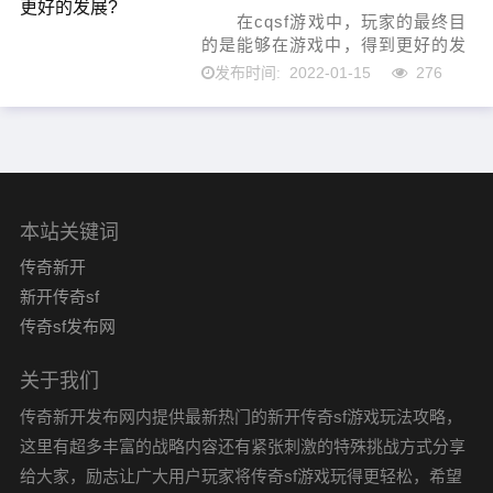
在cqsf游戏中，玩家的最终目
的是能够在游戏中，得到更好的发
展。有很多玩家都是这么想的，因
2022-01-15
276
发布时间:
为玩家都知道，只有在游戏中得到
更好的发展了，那么你的职业才会
变得更强大。 所以...
本站关键词
传奇新开
新开传奇sf
传奇sf发布网
关于我们
传奇新开发布网内提供最新热门的新开传奇sf游戏玩法攻略，
这里有超多丰富的战略内容还有紧张刺激的特殊挑战方式分享
给大家，励志让广大用户玩家将传奇sf游戏玩得更轻松，希望