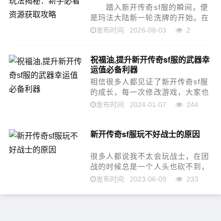
踏入新开传奇sf服的瞬间，便
是玛法大陆新一轮洗牌的开始。在
这个快节奏、高收益的世界里，时
2026-08-03
2
发布时间:
间就是金钱，信息就是战力。对于
初入新区的新手而言，如何在最短
祝福油,提升新开传奇sf服的武器幸
的时间内完成原始积...
运值必备利器
相信很多人都见证了新开传奇sf服
的成长，每一次修改游戏，大家也
都见证了不同的游戏数据提升，确
2024-01-07
244
发布时间:
实现在的游戏也是越来越有意思
的。而如果我们想要拿到更好的装
新开传奇sf服玩不好战士的原因
备，想要提升武器的性能，那么肯
定还是要使用...
很多人都说我不太会玩战士，在团
战的时候总是一个人头也砍不到，
一场战斗下来也不知道自己在干什
2023-06-09
233
发布时间:
么，其实在新开传奇sf服当中，战
士已经是一个非常适合打团战的职
业了，如果这样还没有办法在团
战...